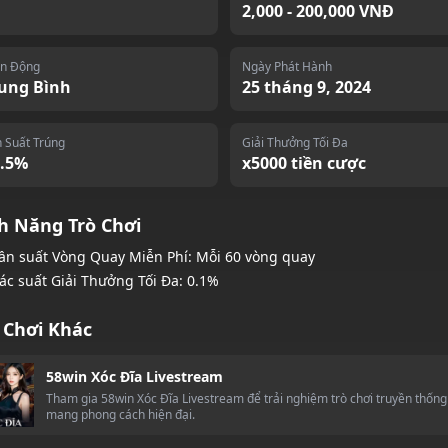
2,000 - 200,000 VNĐ
ến Động
Ngày Phát Hành
ung Bình
25 tháng 9, 2024
 Suất Trúng
Giải Thưởng Tối Đa
7.5%
x5000 tiền cược
h Năng Trò Chơi
ần suất Vòng Quay Miễn Phí: Mỗi 60 vòng quay
ác suất Giải Thưởng Tối Đa: 0.1%
 Chơi Khác
58win Xóc Đĩa Livestream
Tham gia 58win Xóc Đĩa Livestream để trải nghiệm trò chơi truyền thống
mang phong cách hiện đại.